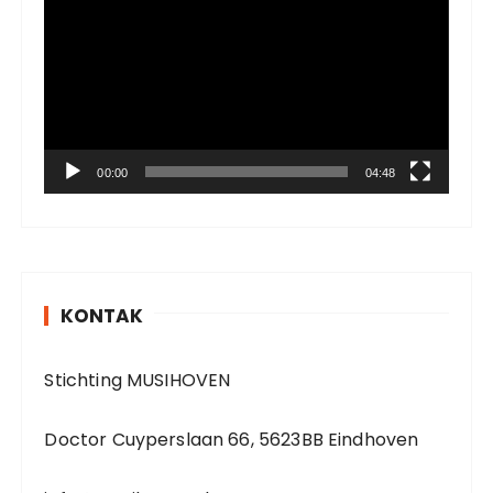
i
d
e
o
P
l
a
00:00
04:48
y
e
r
KONTAK
Stichting MUSIHOVEN
Doctor Cuyperslaan 66, 5623BB Eindhoven