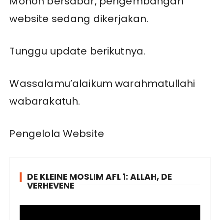
Mohon bersabar, pengembangan
website sedang dikerjakan.
Tunggu update berikutnya.
Wassalamu’alaikum warahmatullahi
wabarakatuh.
Pengelola Website
DE KLEINE MOSLIM AFL 1: ALLAH, DE
VERHEVENE
V