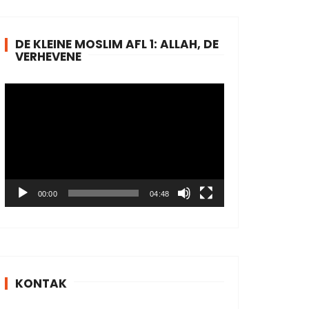
DE KLEINE MOSLIM AFL 1: ALLAH, DE
VERHEVENE
V
i
d
e
o
P
l
00:00
04:48
a
y
e
r
KONTAK