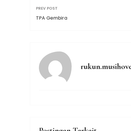
PREV POST
TPA Gembira
rukun.musihov
Postingan Terkait