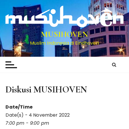
S
k
i
p
t
MUSIHOVEN
o
Muslim Indonesia di Eindhoven
c
o
n
t
e
n
Diskusi MUSIHOVEN
t
Date/Time
Date(s) - 4 November 2022
7:00 pm - 9:00 pm