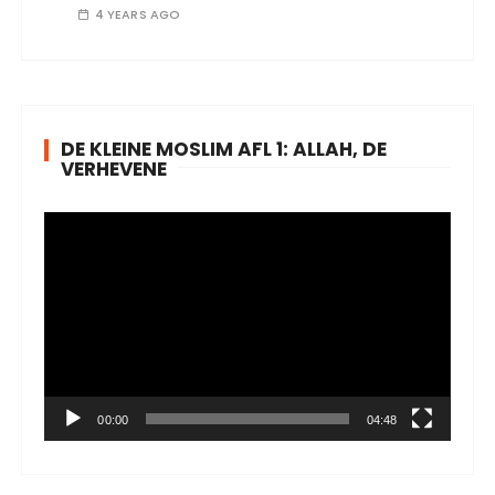
4 YEARS AGO
DE KLEINE MOSLIM AFL 1: ALLAH, DE
VERHEVENE
V
i
d
e
o
P
l
a
00:00
04:48
y
e