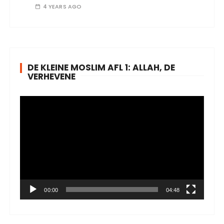
4 YEARS AGO
DE KLEINE MOSLIM AFL 1: ALLAH, DE
VERHEVENE
V
i
d
e
o
P
l
a
00:00
04:48
y
e