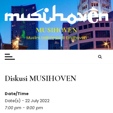
S
k
i
p
t
MUSIHOVEN
o
Muslim Indonesia di Eindhoven
c
o
n
t
e
n
Diskusi MUSIHOVEN
t
Date/Time
Date(s) - 22 July 2022
7:00 pm - 9:00 pm