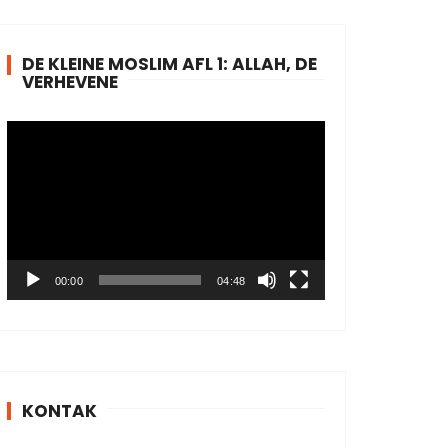
DE KLEINE MOSLIM AFL 1: ALLAH, DE
VERHEVENE
V
i
d
e
o
P
l
00:00
04:48
a
y
e
r
KONTAK