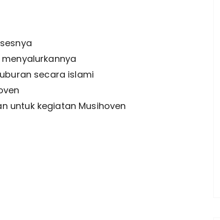
m
osesnya
a menyalurkannya
guburan secara islami
hoven
n untuk kegiatan Musihoven