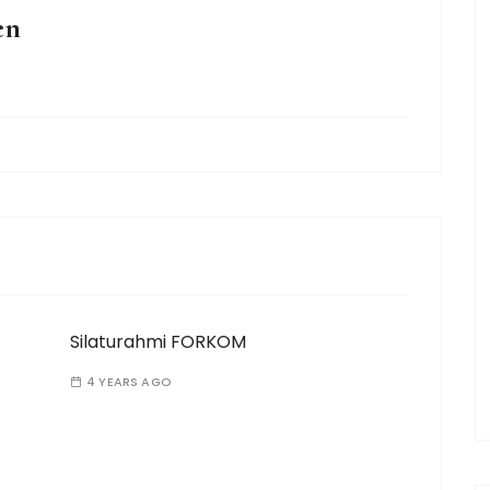
en
Silaturahmi FORKOM
4 YEARS AGO