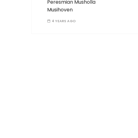
Peresmian Musholla
Musihoven
4 YEARS AGO