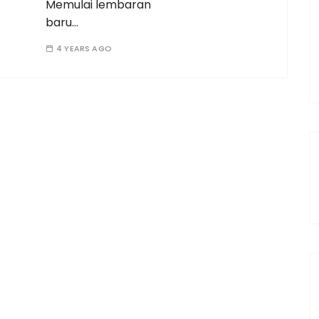
Memulai lembaran
baru…
4 YEARS AGO