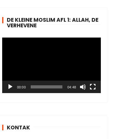
DE KLEINE MOSLIM AFL 1: ALLAH, DE
VERHEVENE
V
i
d
e
o
P
l
00:00
04:48
a
y
e
r
KONTAK